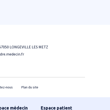
7050 LONGEVILLE LES METZ
dre.medecin.fr
tez-nous
Plan du site
pace médecin
Espace patient