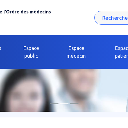
e l'Ordre des médecins
Rechercher
s
Espace
Espace
Espa
public
médecin
patie