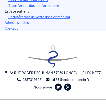
Transfert de dossier formulaire
Espace patient
Récupération de votre dossier médical
Adresses utiles
Contact
2A RUE ROBERT SCHUMAN 57050 LONGEVILLE LES METZ
0387319696
cd.57@ordre.medecin.fr
Nous suivre :
Footer