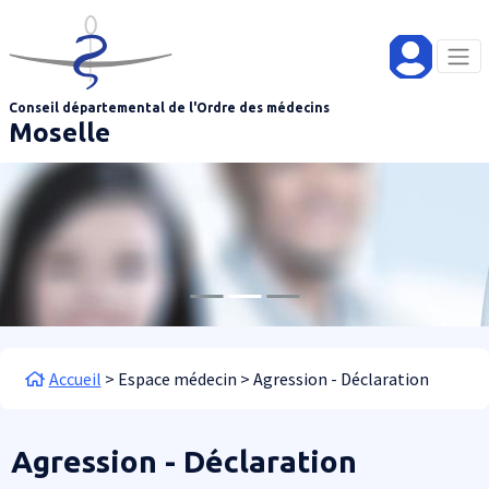
Aller au contenu principal
Panneau de gestion des cookies
Conseil départemental de l'Ordre des médecins
Moselle
Fil d'Ariane
Accueil
Espace médecin
Agression - Déclaration
Agression - Déclaration