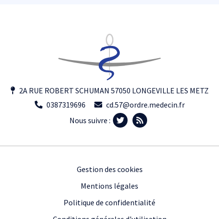
2A RUE ROBERT SCHUMAN 57050 LONGEVILLE LES METZ
0387319696
cd.57@ordre.medecin.fr
Nous suivre :
Footer
Gestion des cookies
Mentions légales
Politique de confidentialité