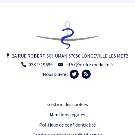
2A RUE ROBERT SCHUMAN 57050 LONGEVILLE LES METZ
0387319696
cd.57@ordre.medecin.fr
Nous suivre :
Footer
Gestion des cookies
Mentions légales
Politique de confidentialité