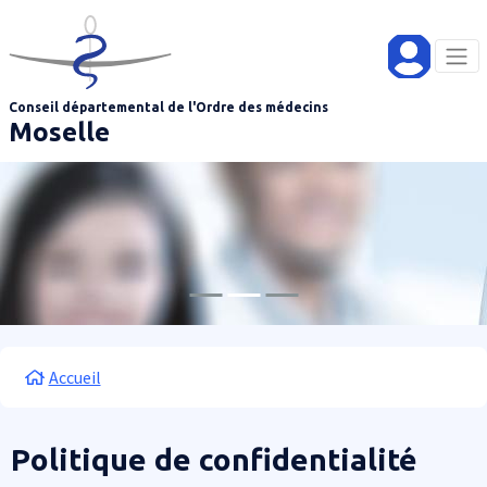
Aller au contenu principal
Panneau de gestion des cookies
Conseil départemental de l'Ordre des médecins
Moselle
Fil d'Ariane
Accueil
Politique de confidentialité