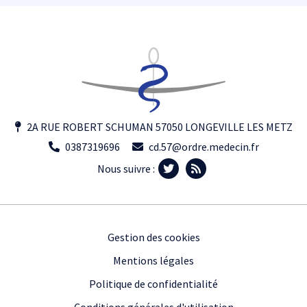
2A RUE ROBERT SCHUMAN 57050 LONGEVILLE LES METZ
0387319696
cd.57@ordre.medecin.fr
Nous suivre :
Footer
Gestion des cookies
Mentions légales
Politique de confidentialité