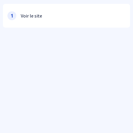
Paragraphes
Voir le site
1