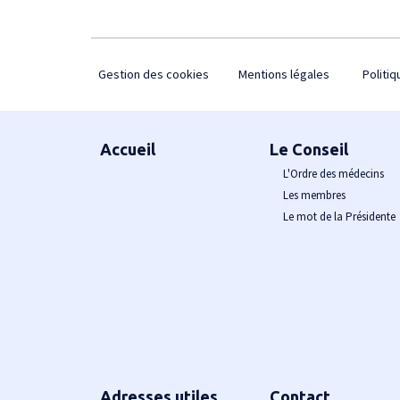
Footer
Gestion des cookies
Mentions légales
Politiq
Plan du site
Accueil
Le Conseil
L'Ordre des médecins
Les membres
Le mot de la Présidente
Adresses utiles
Contact