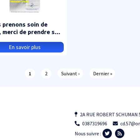
 prenons soin de
, merci de prendre soin
ous
En savoir plus
Page courante
Page
Page suivante
Dernière page
1
2
Suivant ›
Dernier »
2A RUE ROBERT SCHUMAN 5
0387319696
cd.57@or
Nous suivre :