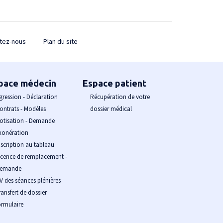
tez-nous
Plan du site
pace médecin
Espace patient
gression - Déclaration
Récupération de votre
ontrats - Modèles
dossier médical
otisation - Demande
xonération
nscription au tableau
icence de remplacement -
emande
V des séances plénières
ransfert de dossier
ormulaire