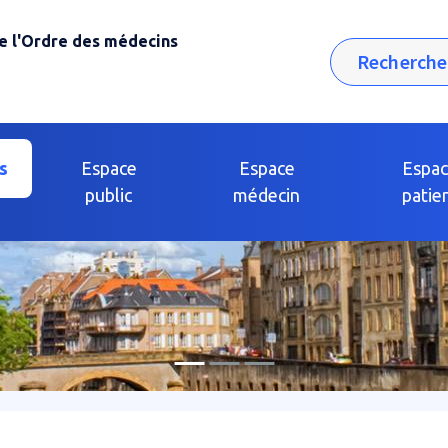
e l'Ordre des médecins
Rechercher
s
Espace
Espace
Espa
public
médecin
patie