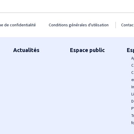
ue de confidentialité
Conditions générales d'utilisation
Contac
Actualités
Espace public
Es
A
C
C
e
I
L
D
P
T
f